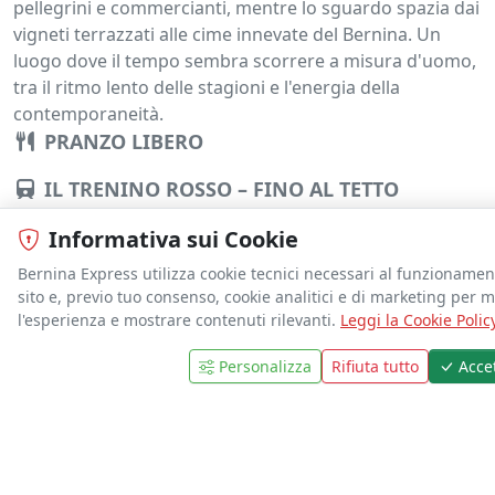
pellegrini e commercianti, mentre lo sguardo spazia dai
vigneti terrazzati alle cime innevate del Bernina. Un
luogo dove il tempo sembra scorrere a misura d'uomo,
tra il ritmo lento delle stagioni e l'energia della
contemporaneità.
PRANZO LIBERO
IL TRENINO ROSSO – FINO AL TETTO
D’EUROPA E AI GHIACCIAI ETERNI
Informativa sui Cookie
Con la guida partenza con il famoso Trenino Rosso del
Bernina Express utilizza cookie tecnici necessari al funzionamen
Bernina: il treno che da Tirano arriva a Saint Moritz
sito e, previo tuo consenso, cookie analitici e di marketing per m
attraverso paesaggi mozzafiato valicando il Passo del
l'esperienza e mostrare contenuti rilevanti.
Leggi la Cookie Polic
Bernina e che si specchia sulle nevi eterne del suo
Personalizza
Rifiuta tutto
Accet
ghiacciaio.
EMAIL
Il Trenino Rosso del Bernina incarna un'avventura
ferroviaria unica, un capolavoro d'ingegneria che danza
tra le vette alpine. Questo percorso, il più alto d'Europa
senza cremagliera, si trasforma in un palcoscenico