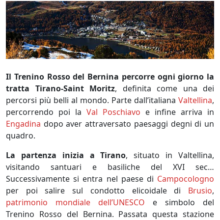
Il Trenino Rosso del Bernina percorre ogni giorno la
tratta Tirano-Saint Moritz
, definita come una dei
percorsi più belli al mondo. Parte dall’italiana
Valtellina
,
percorrendo poi la
Val Poschiavo
e infine arriva in
Engadina
dopo aver attraversato paesaggi degni di un
quadro.
La partenza inizia a Tirano
, situato in Valtellina,
visitando santuari e basiliche del XVI sec…
Successivamente si entra nel paese di
Campocologno
per poi salire sul condotto elicoidale di
Brusio
,
patrimonio mondiale dell’UNESCO
e simbolo del
Trenino Rosso del Bernina. Passata questa stazione