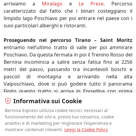
arriviamo a
Miralago
e
Le Prese
. Percorso
caratterizzato dal fatto che i binari costeggiano il
limpido lago Poschiavo per poi entrare nel paese con i
suoi particolari alberghi e ristoranti.
Proseguendo nel percorso Tirano – Saint Moritz
entriamo nell’ultimo tratto di valle per poi ammirare
Poschiavo. Da questa fermata in poi il Trenino Rosso del
Bernina incomincia a salire senza fatica fino ai 2256
metri del passo, passando tra incantevoli boschi e
pascoli di montagna e arrivando nella alta
Valposchiavo, dove si può godere tutto il panorama
Finito questo tratto si arriva in Engadina con prima
fermata
Cavaglia
. Prima della stazione di
Alp Grum
, alla
Informativa sui Cookie
fine di una serie di curve e tornanti, il Trenino Rosso del
Bernina Express utilizza cookie tecnici necessari al
Bernina raggiunge quella che viene detta “la terrazza”
funzionamento del sito e, previo tuo consenso, cookie
sulla Valle Poschiavo: da qui la vista spazia dalla
analitici e di marketing per migliorare l'esperienza e
sottostante stazione di Cavaglia, al Lago di Poschiavo
mostrare contenuti rilevanti.
Leggi la Cookie Policy
per finire con la barriera delle Orobie della Valtellina.