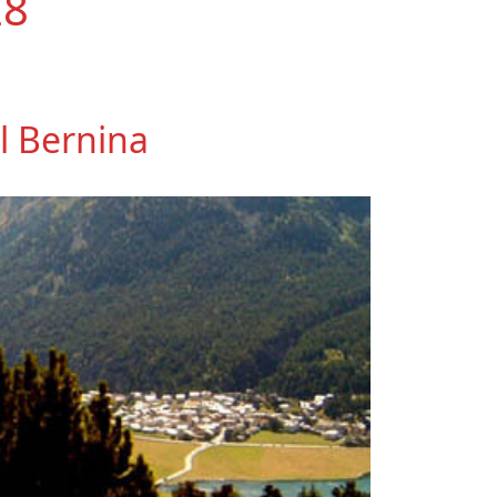
28
l Bernina