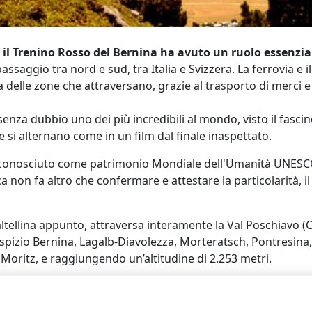
,
il Trenino Rosso del Bernina ha avuto un ruolo essenzia
passaggio tra nord e sud, tra Italia e Svizzera. La ferrovia e
delle zone che attraversano, grazie al trasporto di merci 
è senza dubbio uno dei più incredibili al mondo, visto il fasci
 si alternano come in un film dal finale inaspettato.
o riconosciuto come patrimonio Mondiale dell'Umanità UNESC
ca non fa altro che confermare e attestare la particolarità, il
 Valtellina appunto, attraversa interamente la Val Poschiav
Ospizio Bernina, Lagalb-Diavolezza, Morteratsch, Pontresina,
 Moritz, e raggiungendo un’altitudine di 2.253 metri.
tutto l’anno, esso è dotato di moderne e accoglienti carrozz
a tutti!