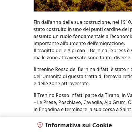
Fin dall’anno della sua costruzione, nel 1910
stato costruito in uno dei punti cardine del 
assunto un ruolo fondamentale all’economia 
importante all’aumento dell’emigrazione.
Il tragitto delle Alpi con il Bernina Express 
ma le zone attraversate sono tante, diverse e
Il trenino Rosso del Bernina difatti è stat
dell’Umanità di questa tratta di ferrovia reti
e delle zone attraversate.
Il Trenino Rosso infatti parte da Tirano, in
– Le Prese, Poschiavo, Cavaglia, Alp Grum, 
in Engadina e terminare la sua corsa a Saint
Il Trenino Rosso non si ferma mai e viaggia 
Informativa sui Cookie
360°. Un’esperienza incredibile e consigliata 