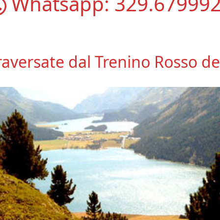
Whatsapp:
329.67999
raversate dal Trenino Rosso de