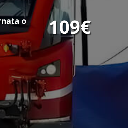
109€
rnata o