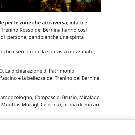
le per le zone che attraversa
, infatti è
 il Trenino Rosso del Bernina hanno così
e di persone, dando anche una spinta
no che esercita con la sua vista mozzafiato,
O. La dichiarazione di Patrimonio
 fascino e la bellezza del Trenino del Bernina
o (Campocologno, Campascio, Brusio, Miralago
 Muottas Muragl, Celerina), prima di entrare
e, dove potrai goderti il paesaggio attorno a