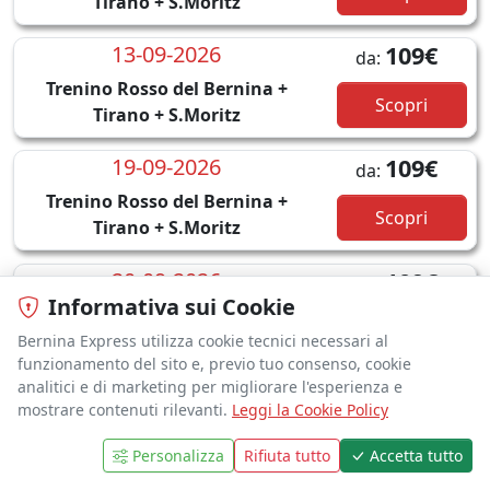
Tirano + S.Moritz
13-09-2026
109€
da:
Trenino Rosso del Bernina +
Scopri
Tirano + S.Moritz
19-09-2026
109€
da:
Trenino Rosso del Bernina +
Scopri
Tirano + S.Moritz
20-09-2026
109€
da:
Informativa sui Cookie
Trenino Rosso del Bernina +
Scopri
Tirano + S.Moritz
Bernina Express utilizza cookie tecnici necessari al
funzionamento del sito e, previo tuo consenso, cookie
analitici e di marketing per migliorare l'esperienza e
26-09-2026
109€
da:
mostrare contenuti rilevanti.
Leggi la Cookie Policy
Trenino Rosso del Bernina +
Scopri
Tirano + S.Moritz
Personalizza
Rifiuta tutto
Accetta tutto
1
EMAIL