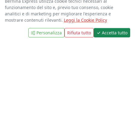
Bernina Express utilizza cookie tecnici necessari al
02.39523309/11
funzionamento del sito e, previo tuo consenso, cookie
Lun-Sab | 8:30 - 19:30
analitici e di marketing per migliorare l'esperienza e
mostrare contenuti rilevanti.
Leggi la Cookie Policy
Personalizza
Rifiuta tutto
Accetta tutto
1
PRENOTA
329.6799928
Sempre attivo
329.6799928
Lun-Sab | 8:30 - 19:30
info@clubmagellano.it
Sempre disponibile