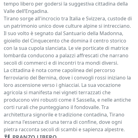
tempo libero per godersi la suggestiva cittadina della
Valle dell’Engadina.
Tirano sorge all'incrocio tra Italia e Svizzera, custode di
un patrimonio unico dove culture alpine si intrecciano.
Il suo volto è segnato dal Santuario della Madonna,
gioiello del Cinquecento che domina il centro storico
con la sua cupola slanciata. Le vie porticate di matrice
lombarda conducono a palazzi affrescati che narrano
secoli di commerci e di incontri tra mondi diversi.
La cittadina è nota come capolinea del percorso
ferroviario del Bernina, dove i convogli rossi iniziano la
loro ascensione verso i ghiacciai. La sua vocazione
agricola si manifesta nei vigneti terrazzati che
producono vini robusti come il Sassella, e nelle antiche
corti rurali che punteggiano il fondovalle. Tra
architettura signorile e tradizione contadina, Tirano
incarna l'essenza di una terra di confine, dove ogni
pietra racconta secoli di scambi e sapienza alpestre.
PRANZO LIBERO